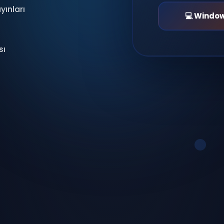
yınları
💻 Windo
sı