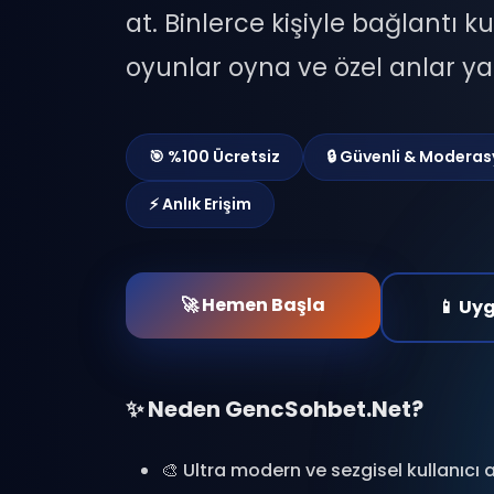
at. Binlerce kişiyle bağlantı ku
oyunlar oyna ve özel anlar ya
🎯 %100 Ücretsiz
🔒 Güvenli & Moderas
⚡ Anlık Erişim
🚀 Hemen Başla
📱 Uy
✨ Neden GencSohbet.Net?
🎨 Ultra modern ve sezgisel kullanıcı