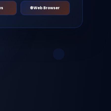
ws
🌐 Web Browser