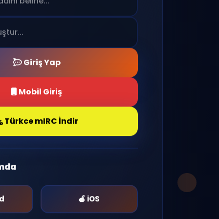
Giriş Yap
Mobil Giriş
Türkce mIRC İndir
rmda
id
🍎 iOS