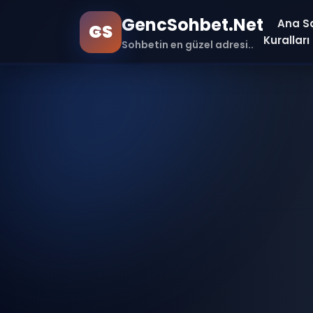
GencSohbet.Net
Ana S
GS
Kuralları
Sohbetin en güzel adresi..
Ana Sayfa
Farklı Sürümler ile Bağlan
Hakkımızda
İletişim
Sohbet