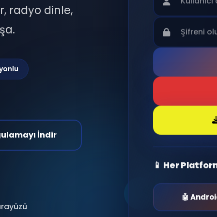
r, radyo dinle,
şa.
yonlu
gulamayı İndir
📱 Her Platfo
🤖 Andro
 arayüzü