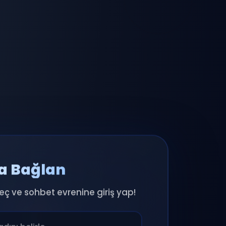
a Bağlan
seç ve sohbet evrenine giriş yap!