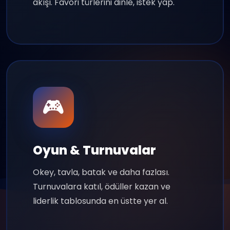
akışı. Favori türlerini dinle, istek yap.
🎮
Oyun & Turnuvalar
Okey, tavla, batak ve daha fazlası.
Turnuvalara katıl, ödüller kazan ve
liderlik tablosunda en üstte yer al.