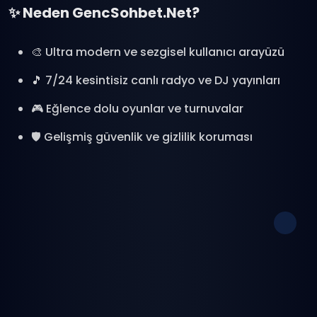
✨ Neden GencSohbet.Net?
🎨 Ultra modern ve sezgisel kullanıcı arayüzü
🎵 7/24 kesintisiz canlı radyo ve DJ yayınları
🎮 Eğlence dolu oyunlar ve turnuvalar
🛡️ Gelişmiş güvenlik ve gizlilik koruması