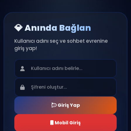
💎 Anında Bağlan
Kullanıcı adını seç ve sohbet evrenine
giriş yap!
Giriş Yap
Mobil Giriş