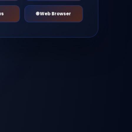
ws
🌐 Web Browser