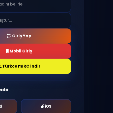
Giriş Yap
Mobil Giriş
Türkce mIRC İndir
rmda
id
🍎 iOS