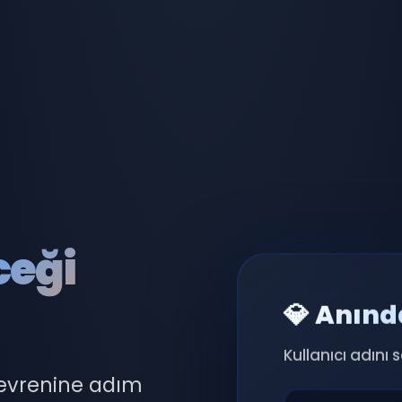
ceği
💎 Anınd
Kullanıcı adını 
 evrenine adım