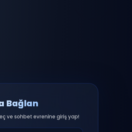
a Bağlan
seç ve sohbet evrenine giriş yap!