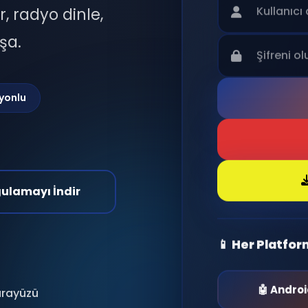
r, radyo dinle,
şa.
yonlu
gulamayı İndir
📱 Her Platfo
🤖 Andro
 arayüzü