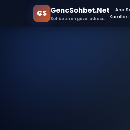
GencSohbet.Net
Ana S
GS
Kuralları
Sohbetin en güzel adresi..
Ana Sayfa
Farklı Sürümler ile Bağlan
Hakkımızda
İletişim
Sohbet