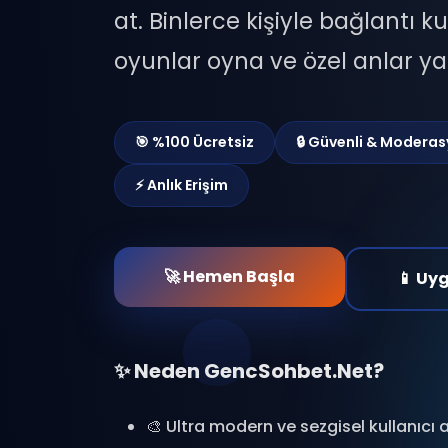
at. Binlerce kişiyle bağlantı ku
oyunlar oyna ve özel anlar ya
🎯 %100 Ücretsiz
🔒 Güvenli & Moderas
⚡ Anlık Erişim
🚀 Hemen Başla
📱 Uy
✨ Neden GencSohbet.Net?
🎨 Ultra modern ve sezgisel kullanıcı