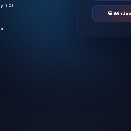
yınları
💻 Windo
sı