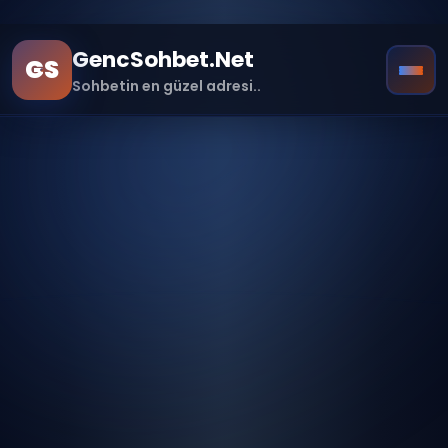
!doctype html>
GencSohbet.Net
GS
Sohbetin en güzel adresi..
Ana Sayfa
Farklı Sürümler ile Bağlan
Hakkımızda
İletişim
Sohbet