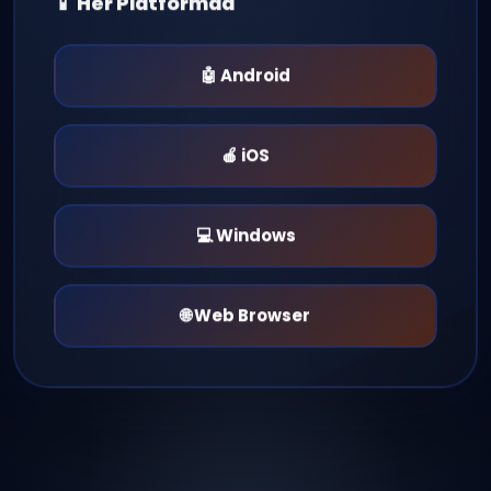
🤖 Android
🍎 iOS
💻 Windows
🌐 Web Browser